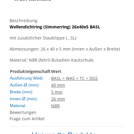
Beschreibung
Wellendichtring
(Simmerring)
26x40x5 BASL
mit zusätzlicher Staublippe (...SL)
Abmessungen: 26 x 40 x 5 mm (Innen x Außen x Breite)
Material: NBR (Nitril-Butadien-Kautschuk)
Produkteigenschaft
Wert
BASL = WAS = TC = DGS
Ausführung Wedi:
40 mm
Außen-Ø (mm):
5 mm
Breite (mm):
26 mm
Innen-Ø (mm):
NBR
Material:
Bewertungen
Frage zum Artikel