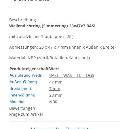
Beschreibung
Wellendichtring
(Simmerring)
23x47x7 BASL
mit zusätzlicher Staublippe (...SL)
Abmessungen: 23 x 47 x 7 mm (Innen x Außen x Breite)
Material: NBR (Nitril-Butadien-Kautschuk)
Produkteigenschaft
Wert
BASL = WAS = TC = DGS
Ausführung Wedi:
47 mm
Außen-Ø (mm):
7 mm
Breite (mm):
23 mm
Innen-Ø (mm):
NBR
Material:
Bewertungen
Frage zum Artikel