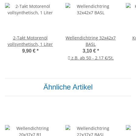
2-Takt Motorenöl
Wellendichtring 32x42x7
K
vollsynthetisch, 1 Liter
BASL
9,90 €
*
3,10 €
*
z.B. ab 50 - 2.17 €/St.
Ähnliche Artikel