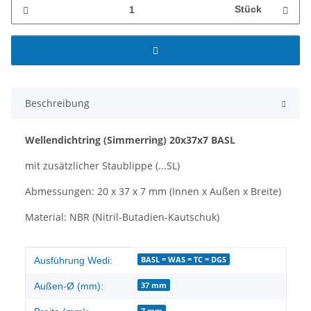
Stück
Beschreibung
Wellendichtring
(Simmerring)
20x37x7 BASL
mit zusätzlicher Staublippe (...SL)
Abmessungen: 20 x 37 x 7 mm (Innen x Außen x Breite)
Material: NBR (Nitril-Butadien-Kautschuk)
Produkteigenschaft
Wert
BASL = WAS = TC = DGS
Ausführung Wedi:
37 mm
Außen-Ø (mm):
7 mm