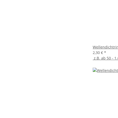
Wellendichtri
2,30 €
*
z.B. ab 50 - 1.