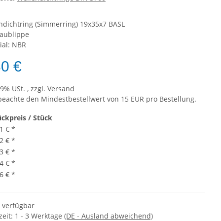
ndichtring (Simmerring) 19x35x7 BASL
taublippe
ial: NBR
80 €
19% USt. , zzgl.
Versand
 beachte den Mindestbestellwert von 15 EUR pro Bestellung.
ückpreis / Stück
1 €
*
2 €
*
3 €
*
4 €
*
6 €
*
t verfügbar
zeit:
1 - 3 Werktage
(DE - Ausland abweichend)