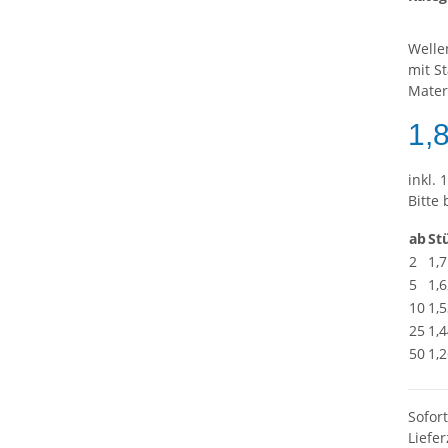
Welle
mit S
Mater
1,
inkl. 
Bitte
ab
St
2
1,7
5
1,6
10
1,5
25
1,4
50
1,2
Sofor
Liefer