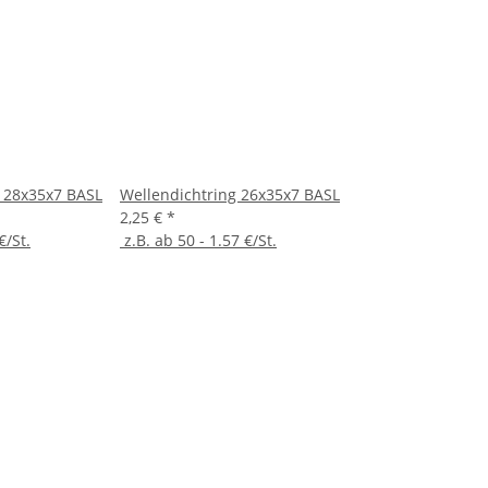
g 28x35x7 BASL
Wellendichtring 26x35x7 BASL
2,25 €
*
€/St.
z.B. ab 50 - 1.57 €/St.