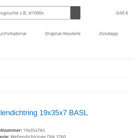
0,00 €
uchsmaterial
Original-Neuteile
Zündapp
lendichtring 19x35x7 BASL
kelnummer:
19x35x7AS
orie:
Wellendichtringe DIN 3760