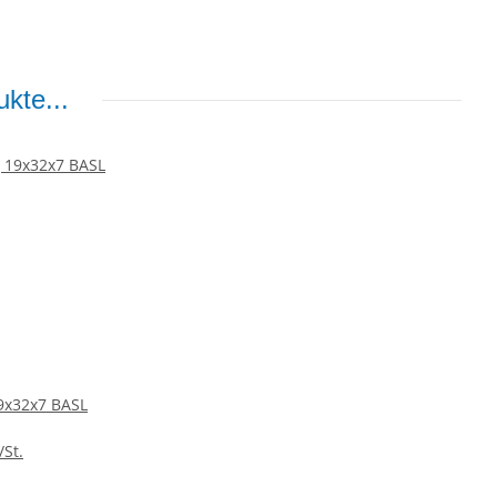
kte...
9x32x7 BASL
/St.