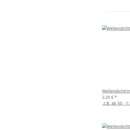
Wellendichtri
2,20 €
*
z.B. ab 50 - 1.