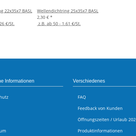
ng 22x35x7 BASL
Wellendichtring 25x35x7 BASL
2,30 €
*
26 €/St.
z.B. ab 50 - 1.61 €/St.
he Informationen
Verschiedenes
hutz
FAQ
Feedback von Kunden
Öffnungszeiten / Urlaub 202
sum
Produktinformationen