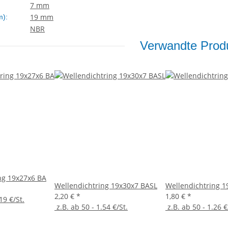
7 mm
19 mm
m):
NBR
Verwandte Produ
ng 19x27x6 BA
Wellendichtring 19x30x7 BASL
Wellendichtring 1
2,20 €
*
1,80 €
*
19 €/St.
z.B. ab 50 - 1.54 €/St.
z.B. ab 50 - 1.26 €