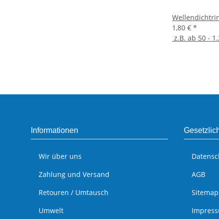
Wellendichtri
1,80 €
*
z.B. ab 50 - 1.
Informationen
Gesetzlic
Wir über uns
Datensc
Zahlung und Versand
AGB
Retouren / Umtausch
Sitemap
Umwelt
Impres