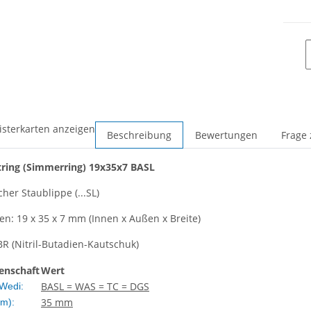
isterkarten anzeigen
Beschreibung
Bewertungen
Frage 
ring
(Simmerring)
19x35x7 BASL
cher Staublippe (...SL)
: 19 x 35 x 7 mm (Innen x Außen x Breite)
BR (Nitril-Butadien-Kautschuk)
enschaft
Wert
BASL = WAS = TC = DGS
Wedi:
35 mm
m):