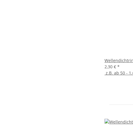
Wellendichtri
2,30 €
*
z.B. ab 50 - 1.