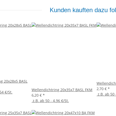
Kunden kauften dazu fol
ng 20x28x5 BASL
Wellendich
2,70 €
*
Wellendichtring 20x35x7 BASL FKM
54 €/St.
z.B. ab 50 
6,20 €
*
z.B. ab 50 - 4.96 €/St.