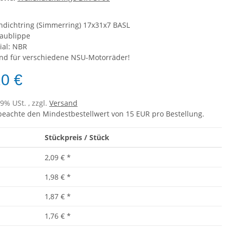
ndichtring (Simmerring) 17x31x7 BASL
taublippe
ial: NBR
nd für verschiedene NSU-Motorräder!
20 €
19% USt. , zzgl.
Versand
 beachte den Mindestbestellwert von 15 EUR pro Bestellung.
Stückpreis / Stück
2,09 €
*
1,98 €
*
1,87 €
*
1,76 €
*