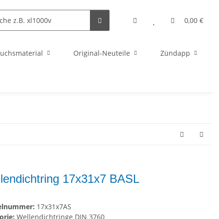
0,00 €
uchsmaterial
Original-Neuteile
Zündapp
lendichtring 17x31x7 BASL
kelnummer:
17x31x7AS
orie:
Wellendichtringe DIN 3760