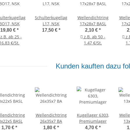
ulterkugellager
Schulterkugellager
Wellendichtring
Welle
BO17, NSK
L17, NSK
17x28x7 BASL
17x
19,80 €
*
17,50 €
*
2,10 €
*
2
z.B. ab 25 -
z.B. ab 50 -
z.
16.83 €/St.
1.47 €/St.
1.
Kunden kauften dazu fol
lendichtring
Wellendichtring
Kugellager 6303,
Welle
3x22x5 BASL
26x35x7 BA
Premiumlager
13
1,70 €
*
1,80 €
*
4,70 €
*
1