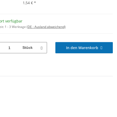
1,54 €
*
ort verfügbar
eit:
1 - 3 Werktage
(DE - Ausland abweichend)
In den Warenkorb
Stück