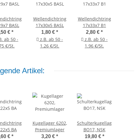
ndichtring
Wellendichtring
Wellendichtring
29x7 BASL
17x30x5 BASL
17x33x7 B1
,50 €
*
1,80 €
*
2,80 €
*
B. ab 50 -
z.B. ab 50 -
z.B. ab 50 -
75 €/St.
1.26 €/St.
1.96 €/St.
gende Artikel:
ndichtring
Kugellager 6202,
Schulterkugellager
x22x5 BA
Premiumlager
BO17, NSK
,60 €
*
3,20 €
*
19,80 €
*