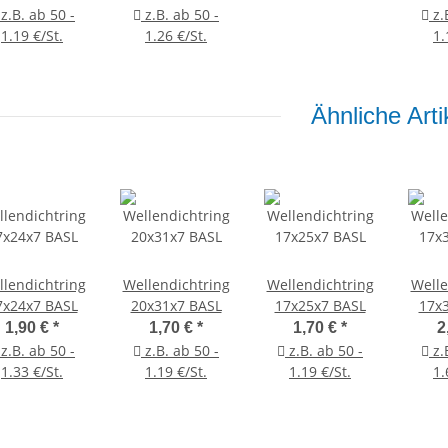
z.B. ab 50 -
z.B. ab 50 -
z.
1.19 €/St.
1.26 €/St.
1.
Ähnliche Arti
lendichtring
Wellendichtring
Wellendichtring
Welle
7x24x7 BASL
20x31x7 BASL
17x25x7 BASL
17x
1,90 €
*
1,70 €
*
1,70 €
*
2
z.B. ab 50 -
z.B. ab 50 -
z.B. ab 50 -
z.
1.33 €/St.
1.19 €/St.
1.19 €/St.
1.