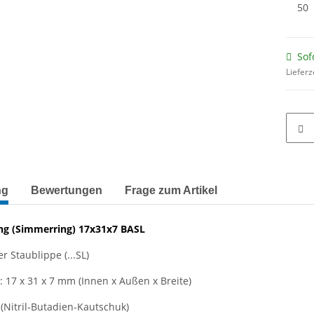
50
Sof
Lieferz
terkarten anzeigen
ng
Bewertungen
Frage zum Artikel
ng
(Simmerring)
17x31x7 BASL
r Staublippe (...SL)
17 x 31 x 7 mm (Innen x Außen x Breite)
(Nitril-Butadien-Kautschuk)