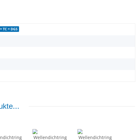
= TC = DGS
kte...