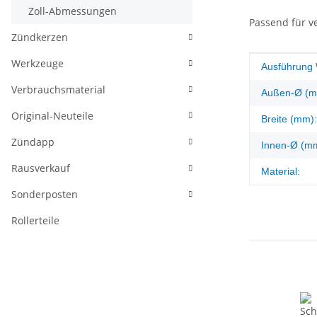
Zoll-Abmessungen
Passend für v
Zündkerzen
Werkzeuge
Produkteig
Wert
Ausführung 
Verbrauchsmaterial
Außen-Ø (m
Original-Neuteile
Breite (mm):
Zündapp
Innen-Ø (m
Rausverkauf
Material:
Sonderposten
Rollerteile