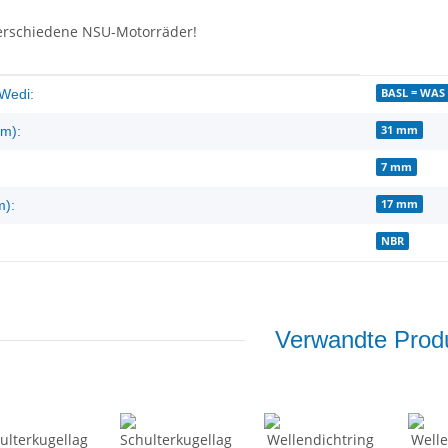
erschiedene NSU-Motorräder!
enschaft
BASL = WAS 
Wedi:
31 mm
m):
7 mm
17 mm
m):
NBR
Verwandte Produ