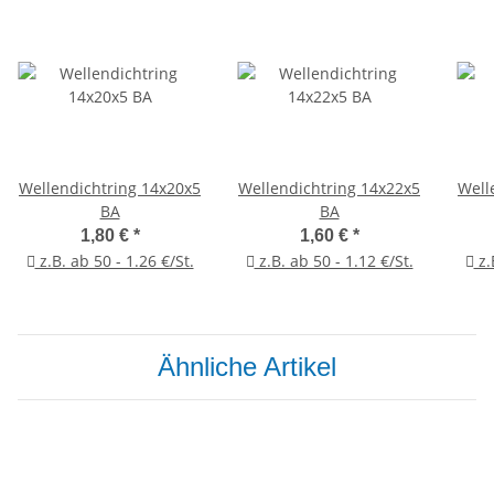
Wellendichtring 14x20x5
Wellendichtring 14x22x5
Well
BA
BA
1,80 €
*
1,60 €
*
z.B. ab 50 - 1.26 €/St.
z.B. ab 50 - 1.12 €/St.
z.
Ähnliche Artikel