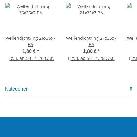
Wellendichtring 26x35x7
Wellendichtring 21x35x7
Well
BA
BA
1,80 €
*
1,80 €
*
z.B. ab 50 - 1.26 €/St.
z.B. ab 50 - 1.26 €/St.
z.
Kategorien