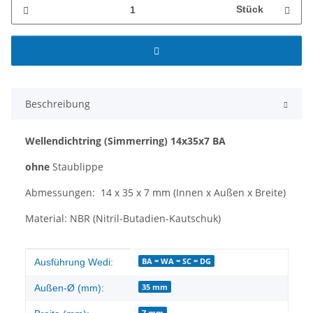
Stück
Beschreibung
Wellendichtring
(Simmerring)
14x35x7 BA
ohne
Staublippe
Abmessungen: 14 x 35 x 7 mm (Innen x Außen x Breite)
Material: NBR (Nitril-Butadien-Kautschuk)
Produkteigenschaft
Wert
BA = WA = SC = DG
Ausführung Wedi:
35 mm
Außen-Ø (mm):
7 mm