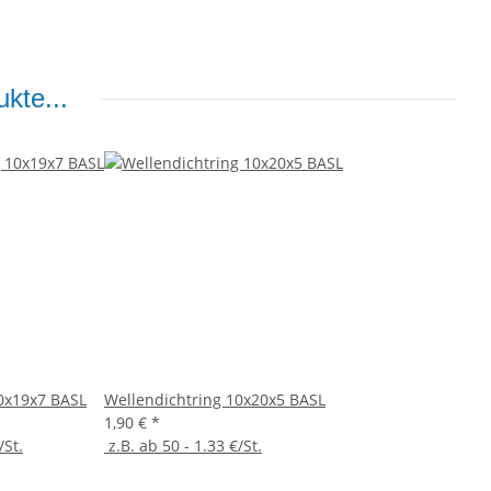
kte...
0x19x7 BASL
Wellendichtring 10x20x5 BASL
1,90 €
*
/St.
z.B. ab 50 - 1.33 €/St.