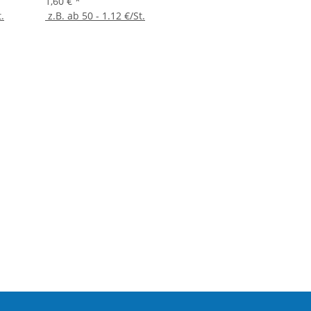
1,60 €
*
.
z.B. ab 50 - 1.12 €/St.