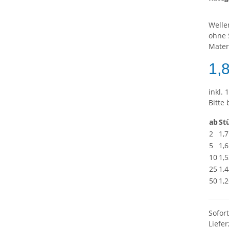
Welle
ohne 
Mater
1,
inkl. 
Bitte
ab
St
2
1,7
5
1,6
10
1,5
25
1,4
50
1,2
Sofor
Liefer