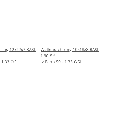
tring 12x22x7 BASL
Wellendichtring 10x18x8 BASL
1,90 €
*
 1.33 €/St.
z.B. ab 50 - 1.33 €/St.