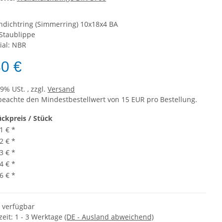
ndichtring (Simmerring) 10x18x4 BA
Staublippe
ial: NBR
80 €
19% USt. , zzgl.
Versand
 beachte den Mindestbestellwert von 15 EUR pro Bestellung.
ückpreis / Stück
1 €
*
2 €
*
3 €
*
4 €
*
6 €
*
t verfügbar
zeit:
1 - 3 Werktage
(DE - Ausland abweichend)