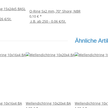
ng 15x24x5 BASL
O-Ring 5x2 mm, 70° Shore; NBR
0,10 €
*
26 €/St.
z.B. ab 250 - 0.06 €/St.
Ähnliche Arti
ng 10x16x4 BA
Wellendichtring 10x20x4 BA
Wellendichtring 10x