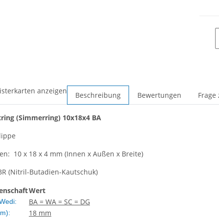
isterkarten anzeigen
Beschreibung
Bewertungen
Frage 
tring
(Simmerring)
10x18x4 BA
lippe
: 10 x 18 x 4 mm (Innen x Außen x Breite)
BR (Nitril-Butadien-Kautschuk)
enschaft
Wert
BA = WA = SC = DG
Wedi:
18 mm
m):