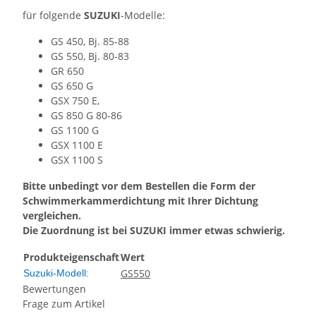
für folgende
SUZUKI
-Modelle:
GS 450, Bj. 85-88
GS 550, Bj. 80-83
GR 650
GS 650 G
GSX 750 E,
GS 850 G 80-86
GS 1100 G
GSX 1100 E
GSX 1100 S
Bitte unbedingt vor dem Bestellen die Form der
Schwimmerkammerdichtung mit Ihrer Dichtung
vergleichen.
Die Zuordnung ist bei SUZUKI immer etwas schwierig.
Produkteigenschaft
Wert
GS550
Suzuki-Modell:
Bewertungen
Frage zum Artikel