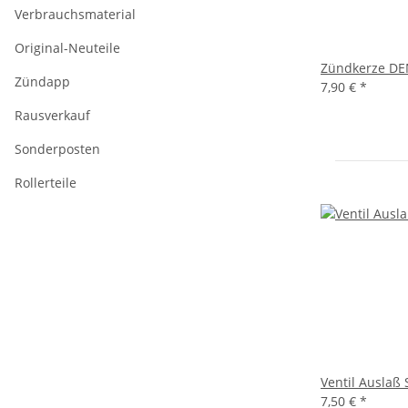
Verbrauchsmaterial
Original-Neuteile
Zündkerze DE
Zündapp
7,90 €
*
Rausverkauf
Sonderposten
Rollerteile
Ventil Auslaß
7,50 €
*