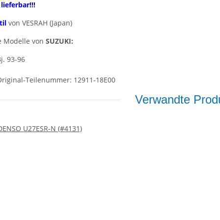
ieferbar!!!
il
von VESRAH (Japan)
e Modelle von
SUZUKI:
Bj. 93-96
Original-Teilenummer: 12911-18E00
Verwandte Produ