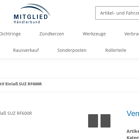
Dichtringe
Zündkerzen
Werkzeuge
Verbra
Rausverkauf
Sonderposten
Rollerteile
til Einlaß SUZ RF600R
Ven
Arti
Kateg