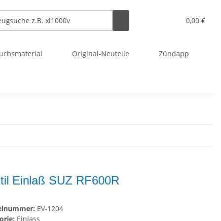
0,00 €
uchsmaterial
Original-Neuteile
Zündapp
til Einlaß SUZ RF600R
kelnummer:
EV-1204
orie:
Einlass