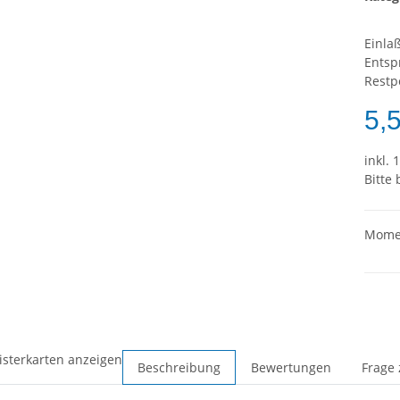
Einlaß
Entsp
Restpo
5,
inkl. 
Bitte
Momen
isterkarten anzeigen
Beschreibung
Bewertungen
Frage 