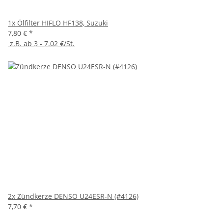
1x
Ölfilter HIFLO HF138, Suzuki
7,80 €
*
z.B. ab 3 - 7.02 €/St.
2x
Zündkerze DENSO U24ESR-N (#4126)
7,70 €
*