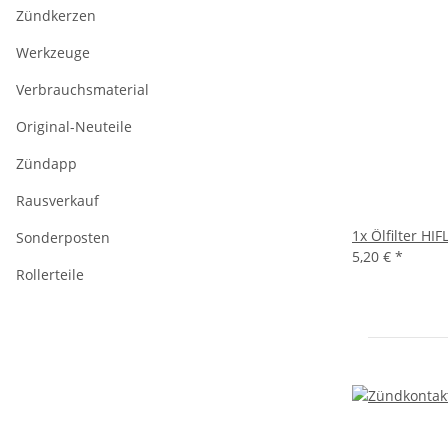
Zündkerzen
Werkzeuge
Verbrauchsmaterial
Original-Neuteile
Zündapp
Rausverkauf
1x
Ölfilter H
Sonderposten
5,20 €
*
Rollerteile