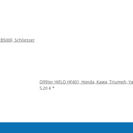
500F, Schliesser
Ölfilter HIFLO HF401, Honda, Kawa, Triumph, 
5,20 €
*