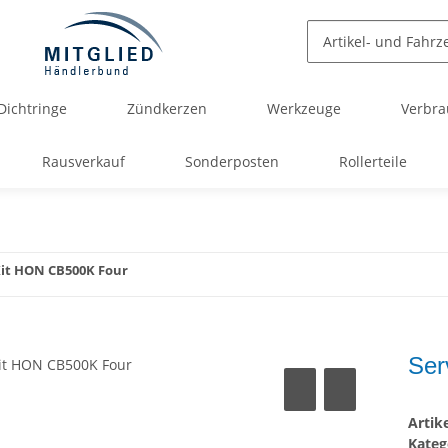
Dichtringe
Zündkerzen
Werkzeuge
Verbra
Rausverkauf
Sonderposten
Rollerteile
Kit HON CB500K Four
Ser
Arti
Kateg