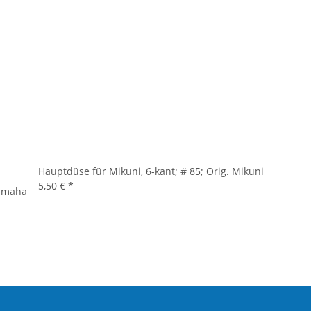
Hauptdüse für Mikuni, 6-kant; # 85; Orig. Mikuni
5,50 €
*
Yamaha