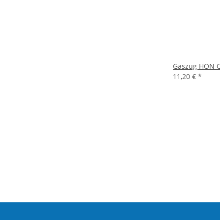
Gaszug HON CB
11,20 €
*