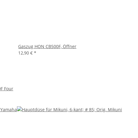
Gaszug HON CB500F, Öffner
12,90 €
*
F Four