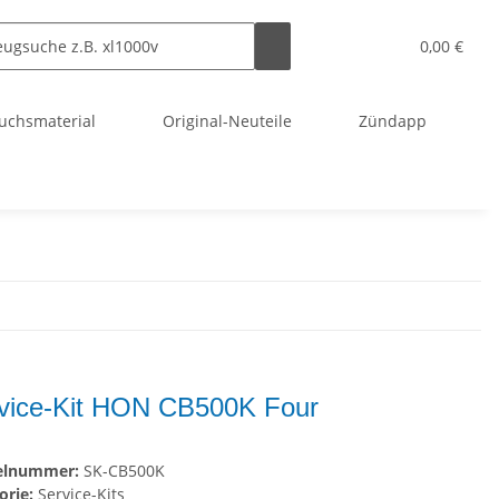
0,00 €
uchsmaterial
Original-Neuteile
Zündapp
vice-Kit HON CB500K Four
kelnummer:
SK-CB500K
orie:
Service-Kits