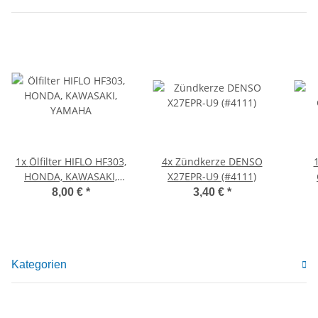
1x
Ölfilter HIFLO HF303,
4x
Zündkerze DENSO
HONDA, KAWASAKI,
X27EPR-U9 (#4111)
YAMAHA
8,00 €
*
3,40 €
*
Kategorien