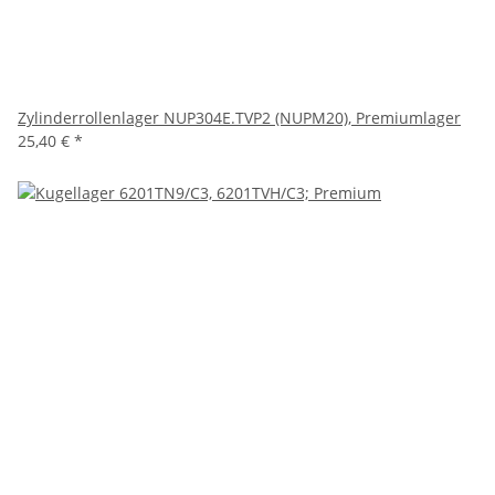
Zylinderrollenlager NUP304E.TVP2 (NUPM20), Premiumlager
25,40 €
*