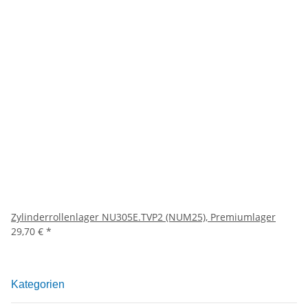
Zylinderrollenlager NU305E.TVP2 (NUM25), Premiumlager
29,70 €
*
Kategorien