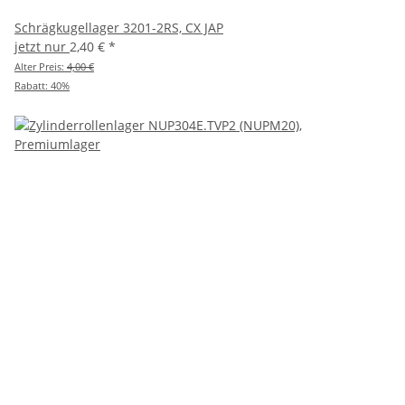
Schrägkugellager 3201-2RS, CX JAP
jetzt nur
2,40 €
*
Alter Preis:
4,00 €
Rabatt:
40%