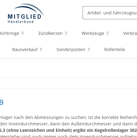
ichtringe
Zündkerzen
Werkzeuge
Verbra
Rausverkauf
Sonderposten
Rollerteile
9
nlager nach den Abmessungen zu suchen, ist die korrekte Reihenf
den Innendurchmesser, dann den Außendurchmesser und dann die
6,3 (ohne Leerzeichen und Einheit) ergibt ein Kegelrollenlager 30
r Hersteller sind auch immer nach dem Innendurchmesser aufgeba