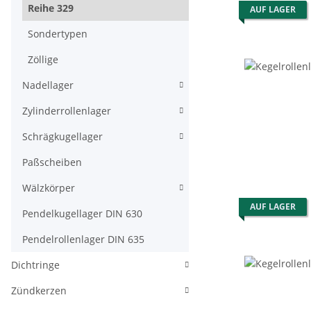
Reihe 329
AUF LAGER
Sondertypen
Zöllige
Nadellager
Zylinderrollenlager
Schrägkugellager
Paßscheiben
Wälzkörper
AUF LAGER
Pendelkugellager DIN 630
Pendelrollenlager DIN 635
Dichtringe
Zündkerzen