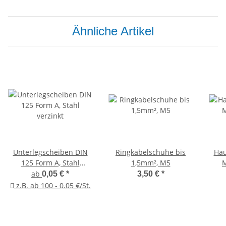
Ähnliche Artikel
Unterlegscheiben DIN
Ringkabelschuhe bis
Hau
125 Form A, Stahl
1,5mm², M5
verzinkt
ab
0,05 €
*
3,50 €
*
z.B. ab 100 - 0.05 €/St.