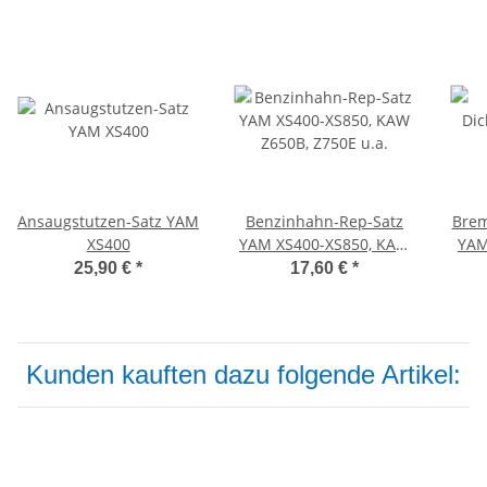
Ansaugstutzen-Satz YAM
Benzinhahn-Rep-Satz
Brem
XS400
YAM XS400-XS850, KAW
YAM
Z650B, Z750E u.a.
25,90 €
*
17,60 €
*
Kunden kauften dazu folgende Artikel: