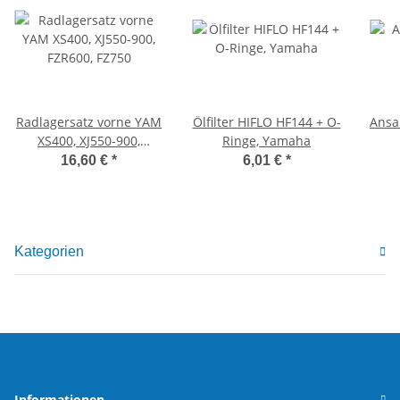
Radlagersatz vorne YAM
Ölfilter HIFLO HF144 + O-
Ansa
XS400, XJ550-900,
Ringe, Yamaha
FZR600, FZ750
16,60 €
*
6,01 €
*
Kategorien
Informationen