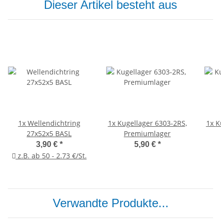
Dieser Artikel besteht aus
1x
Wellendichtring
1x
Kugellager 6303-2RS,
1x
K
27x52x5 BASL
Premiumlager
3,90 €
*
5,90 €
*
z.B. ab 50 - 2.73 €/St.
Verwandte Produkte...