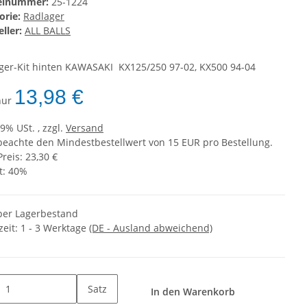
kelnummer:
25-1224
orie:
Radlager
ller:
ALL BALLS
ger-Kit hinten KAWASAKI KX125/250 97-02, KX500 94-04
13,98 €
 nur
19% USt. , zzgl.
Versand
 beachte den Mindestbestellwert von 15 EUR pro Bestellung.
Preis: 23,30 €
t:
40%
er Lagerbestand
zeit:
1 - 3 Werktage
(DE - Ausland abweichend)
Satz
In den Warenkorb