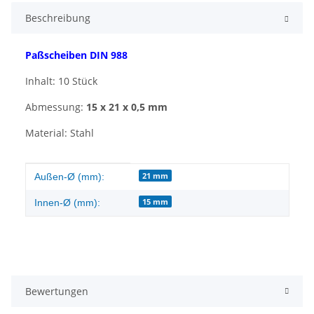
Beschreibung
Paßscheiben DIN 988
Inhalt: 10 Stück
Abmessung:
15 x 21 x 0,5 mm
Material: Stahl
Produkteigenschaft
Wert
21 mm
Außen-Ø (mm):
15 mm
Innen-Ø (mm):
Bewertungen