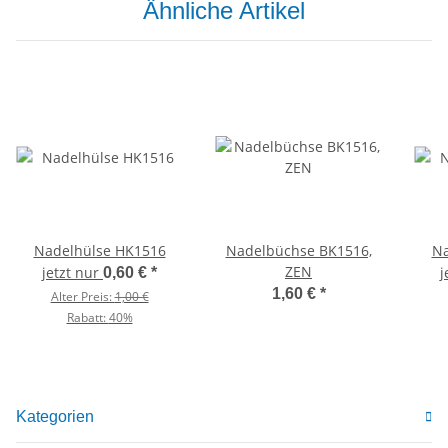
Ähnliche Artikel
Nadelhülse HK1516
Nadelbüchse BK1516,
Na
ZEN
jetzt nur
j
0,60 €
*
1,60 €
*
Alter Preis:
1,00 €
Rabatt:
40%
Kategorien