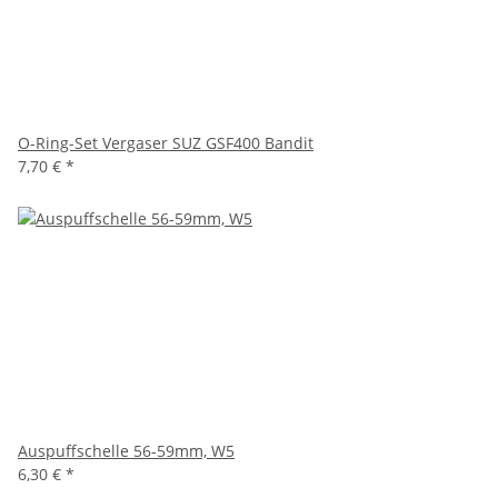
O-Ring-Set Vergaser SUZ GSF400 Bandit
7,70 €
*
Auspuffschelle 56-59mm, W5
6,30 €
*