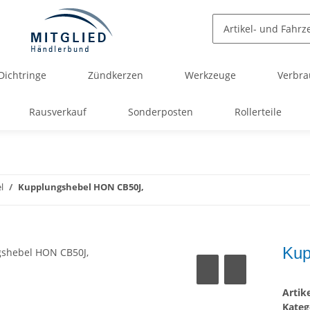
Dichtringe
Zündkerzen
Werkzeuge
Verbra
Rausverkauf
Sonderposten
Rollerteile
l
Kupplungshebel HON CB50J,
Kup
Arti
Kateg