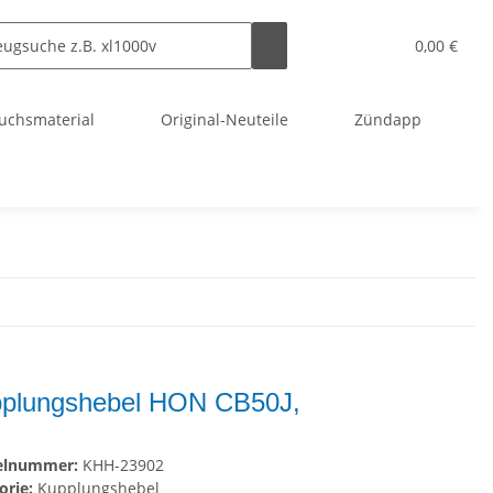
0,00 €
uchsmaterial
Original-Neuteile
Zündapp
plungshebel HON CB50J,
kelnummer:
KHH-23902
orie:
Kupplungshebel