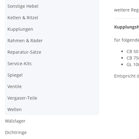
Sonstige Hebel
weitere Reg
Ketten & Ritzel
Kupplungsh
Kupplungen
für folgend
Rahmen & Räder
CB 50 
Reparatur-Sätze
CB 75
Service-Kits
GL 10
Spiegel
Entspricht
Ventile
Vergaser-Teile
Wellen
Wälzlager
Dichtringe