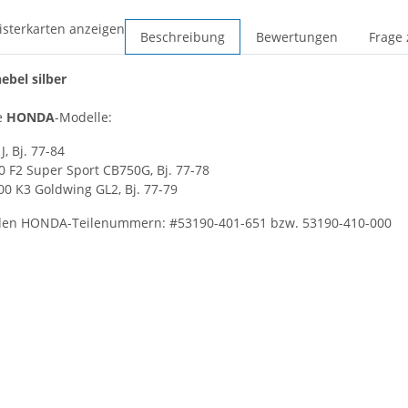
isterkarten anzeigen
Beschreibung
Bewertungen
Frage 
ebel silber
e
HONDA
-Modelle:
J, Bj. 77-84
0 F2 Super Sport CB750G, Bj. 77-78
00 K3 Goldwing GL2, Bj. 77-79
 den HONDA-Teilenummern: #53190-401-651 bzw. 53190-410-000