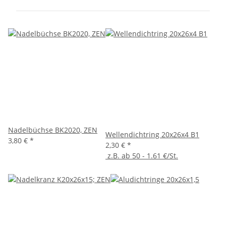
Nadelbüchse BK2020, ZEN
Wellendichtring 20x26x4 B1
3,80 €
*
2,30 €
*
z.B. ab 50 - 1.61 €/St.