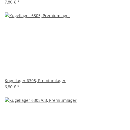
7,80 €
*
Kugellager 6305, Premiumlager
6,80 €
*