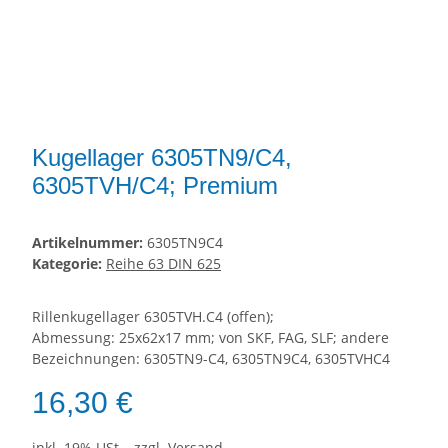
Kugellager 6305TN9/C4,
6305TVH/C4; Premium
Artikelnummer:
6305TN9C4
Kategorie:
Reihe 63 DIN 625
Rillenkugellager 6305TVH.C4 (offen);
Abmessung: 25x62x17 mm; von SKF, FAG, SLF; andere
Bezeichnungen: 6305TN9-C4, 6305TN9C4, 6305TVHC4
16,30 €
inkl. 19% USt. , zzgl.
Versand