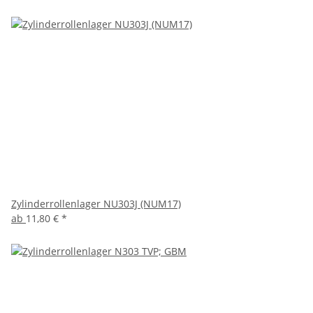
Zylinderrollenlager NU303J (NUM17)
ab
11,80 €
*