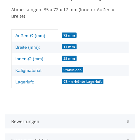
Abmessungen: 35 x 72 x 17 mm (Innen x Außen x
Breite)
Produkteigenschaft
Wert
72 mm
Außen-Ø (mm):
17 mm
Breite (mm):
35 mm
Innen-Ø (mm):
Stahlblech
Käfigmaterial:
C3 = erhöhte Lagerluft
Lagerluft:
Bewertungen