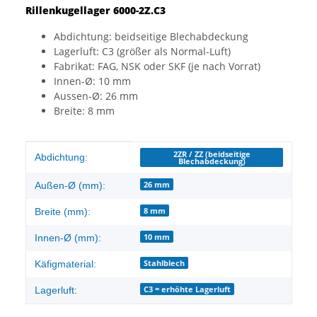
Rillenkugellager
6000-2Z.
C3
Abdichtung: beidseitige Blechabdeckung
Lagerluft: C3 (größer als Normal-Luft)
Fabrikat: FAG, NSK oder SKF (je nach Vorrat)
Innen-Ø: 10 mm
Aussen-Ø: 26 mm
Breite: 8 mm
Produkteigenschaft
Wert
2ZR / ZZ (beidseitige
Abdichtung:
Blechabdeckung)
26 mm
Außen-Ø (mm):
8 mm
Breite (mm):
10 mm
Innen-Ø (mm):
Stahlblech
Käfigmaterial:
C3 = erhöhte Lagerluft
Lagerluft: