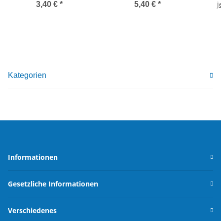
j
3,40 €
*
5,40 €
*
Kategorien
Informationen
Gesetzliche Informationen
Verschiedenes