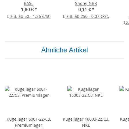
BASL
Shore; NBR
1,80 €
*
0,11 €
*
z.B. ab 50 - 1.26 €/St.
z.B. ab 250 - 0.07 €/St.
z.
Ähnliche Artikel
Kugellager 6001-2Z/C3,
Kugellager 16003-2Z.C3,
Kuge
Premiumlager
NKE