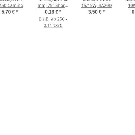
A50 Camino
mm, 75° Shore;
15/15W, BA20D
FKM
5,70 €
*
0,18 €
*
3,50 €
*
0
z.B. ab 250 -
0.11 €/St.