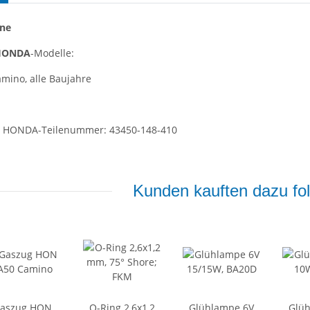
ne
HONDA
-Modelle:
mino, alle Baujahre
er HONDA-Teilenummer: 43450-148-410
Kunden kauften dazu fol
aszug HON
O-Ring 2,6x1,2
Glühlampe 6V
Glü