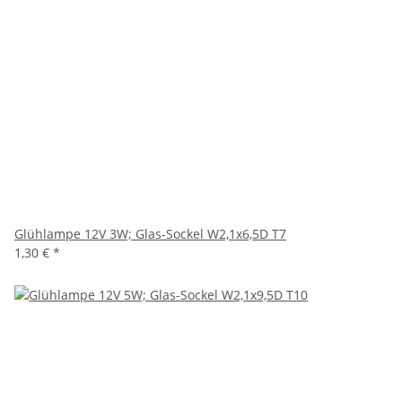
Glühlampe 12V 3W; Glas-Sockel W2,1x6,5D T7
1,30 €
*