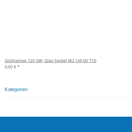
Glühlampe 12V 5W; Glas-Sockel W2,1x9,5D T10
0,50 €
*
Kategorien