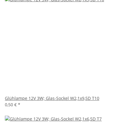
Glühlampe 12V 3W; Glas-Sockel W2,1x9,5D T10
0,50 €
*