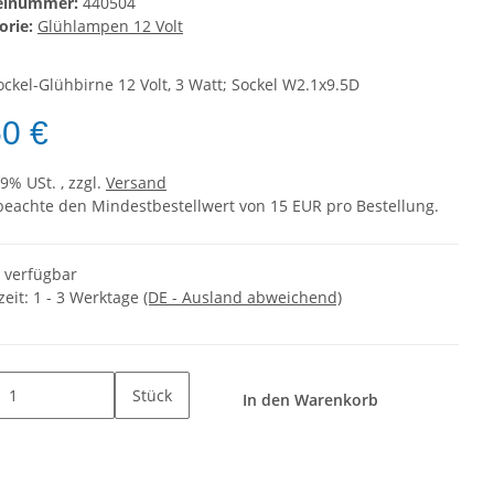
kelnummer:
440504
orie:
Glühlampen 12 Volt
ockel-Glühbirne 12 Volt, 3 Watt; Sockel W2.1x9.5D
50 €
19% USt. , zzgl.
Versand
 beachte den Mindestbestellwert von 15 EUR pro Bestellung.
t verfügbar
zeit:
1 - 3 Werktage
(DE - Ausland abweichend)
Stück
In den Warenkorb