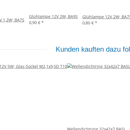
Glühlampe 12V 2W, BA9S
Glühlampe 12V 2W; BA7
V 1,2W; BA7S
0,90 €
*
0,80 €
*
Kunden kauften dazu fol
Wellendichtring 32x42x7 BASL