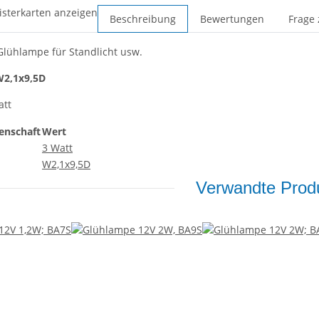
isterkarten anzeigen
Beschreibung
Bewertungen
Frage 
-Glühlampe
für Standlicht usw.
2,1x9,5D
att
enschaft
Wert
3 Watt
W2,1x9,5D
Verwandte Produ