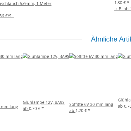
1,80 €
*
schlauch 5x9mm, 1 Meter
z.B. ab 1
36 €/St.
Ähnliche Arti
Glühla
Glühlampe 12V, BA9S
Soffitte 6V 30 mm lang
ab
0,7
30 mm lang
ab
0,70 €
*
ab
1,20 €
*