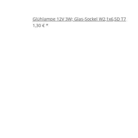
Glühlampe 12V 3W; Glas-Sockel W2,1x6,5D T7
1,30 €
*