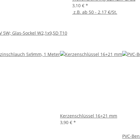
3,10 €
*
z.B. ab 50 - 2.17 €/St.
 5W; Glas-Sockel W2,1x9,5D T10
Kerzenschlüssel 16+21 mm
3,90 €
*
PVC-Ben