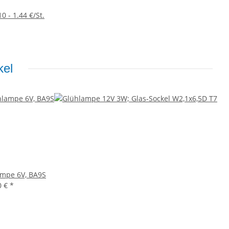
0 - 1.44 €/St.
kel
mpe 6V, BA9S
0 €
*