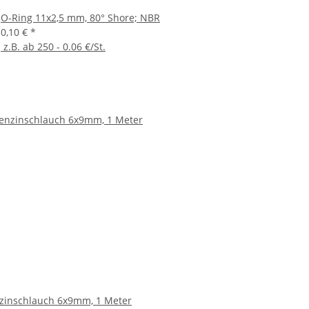
O-Ring 11x2,5 mm, 80° Shore; NBR
0,10 €
*
z.B. ab 250 - 0.06 €/St.
zinschlauch 6x9mm, 1 Meter