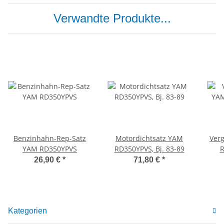
Verwandte Produkte...
Benzinhahn-Rep-Satz
Motordichtsatz YAM
Ver
YAM RD350YPVS
RD350YPVS, Bj. 83-89
R
26,90 €
*
71,80 €
*
Kategorien