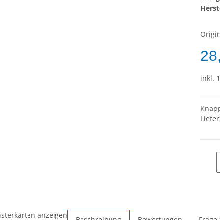
Herste
Origi
28
inkl. 
Knapp
Liefer
isterkarten anzeigen
Beschreibung
Bewertungen
Frage 