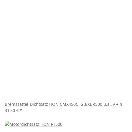
Bremssattel-Dichtsatz HON CMX450C, GB/XBR500 u.a., v + h
31,80 €
*