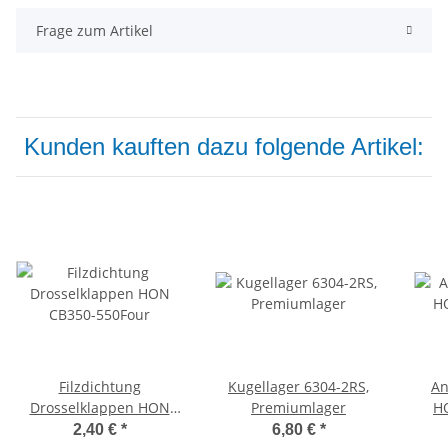
Frage zum Artikel
Kunden kauften dazu folgende Artikel:
Filzdichtung
Kugellager 6304-2RS,
An
Drosselklappen HON
Premiumlager
H
CB350-550Four
2,40 €
*
6,80 €
*