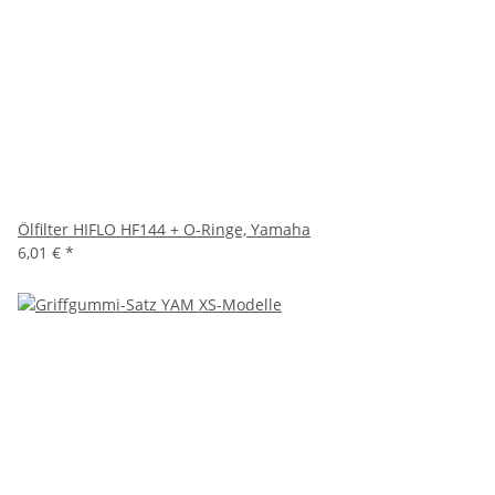
Ölfilter HIFLO HF144 + O-Ringe, Yamaha
6,01 €
*