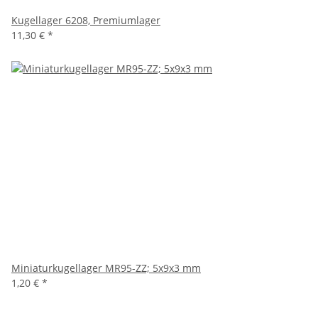
Kugellager 6208, Premiumlager
11,30 €
*
Miniaturkugellager MR95-ZZ; 5x9x3 mm
1,20 €
*