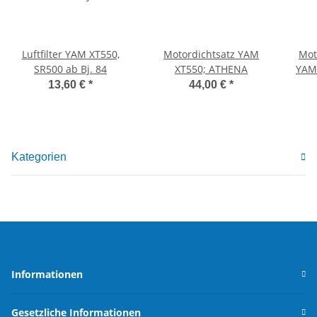
Luftfilter YAM XT550,
Motordichtsatz YAM
Mot
SR500 ab Bj. 84
XT550; ATHENA
YAM
13,60 €
*
44,00 €
*
Kategorien
Informationen
Gesetzliche Informationen