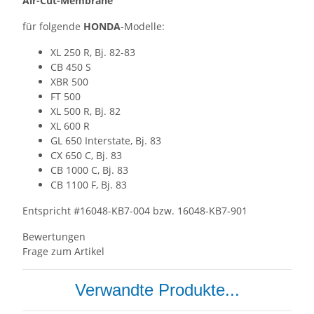
Air-Cut-Membrane
für folgende
HONDA
-Modelle:
XL 250 R, Bj. 82-83
CB 450 S
XBR 500
FT 500
XL 500 R, Bj. 82
XL 600 R
GL 650 Interstate, Bj. 83
CX 650 C, Bj. 83
CB 1000 C, Bj. 83
CB 1100 F, Bj. 83
Entspricht #16048-KB7-004 bzw. 16048-KB7-901
Bewertungen
Frage zum Artikel
Verwandte Produkte...