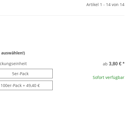
Artikel 1 - 14 von 14
 auswählen!)
ckungseinheit
ab
3,80 €
*
5er-Pack
5er-Pack
Sofort verfügbar
100er-Pack
100er-Pack
+ 49,40 €