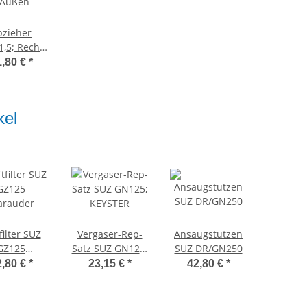
bzieher
,5; Rechts
 Außen
1,80 €
*
kel
filter SUZ
Vergaser-Rep-
Ansaugstutzen
GZ125
Satz SUZ GN125;
SUZ DR/GN250
rauder
KEYSTER
2,80 €
*
23,15 €
*
42,80 €
*