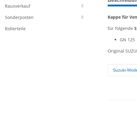
Beschreibu
Rausverkauf
Kappe für Ven
Sonderposten
für folgende
S
Rollerteile
GN 125
Original SUZU
Produkteig
Wert
Suzuki-Mode