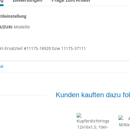
ng
Bewertungen
Frage zum Artikel
tileinstellung
UZUKI
-Modelle:
KI-Ersatzteil #11175-18920 bzw 11175-37111
enschaft
ll:
Kunden kauften dazu fol