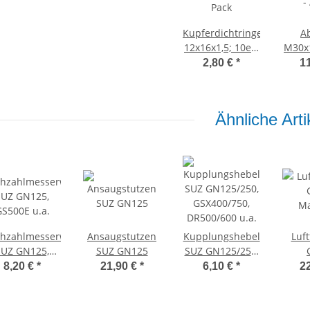
Kupferdichtringe
A
12x16x1,5; 10er-
M30x1
Pack
-
2,80 €
*
1
Ähnliche Arti
hzahlmesserwelle
Ansaugstutzen
Kupplungshebel
Luft
SUZ GN125,
SUZ GN125
SUZ GN125/250,
S500E u.a.
GSX400/750,
Ma
8,20 €
*
21,90 €
*
6,10 €
*
2
DR500/600 u.a.