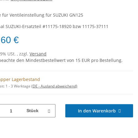
 für Ventileinstellung für SUZUKI GN125
nal SUZUKI-Ersatzteil #11175-18920 bzw 11175-37111
,60 €
19% USt. , zzgl.
Versand
 beachte den Mindestbestellwert von 15 EUR pro Bestellung.
pper Lagerbestand
eit:
1 - 3 Werktage
(DE - Ausland abweichend)
In den Warenkorb
Stück