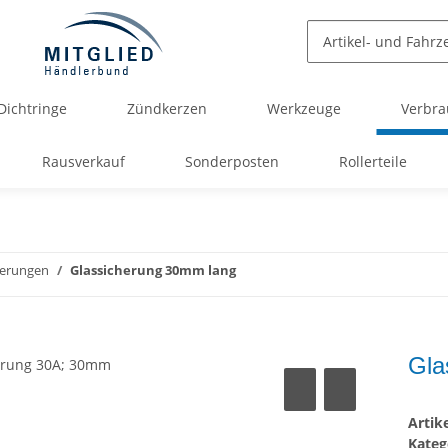
Dichtringe
Zündkerzen
Werkzeuge
Verbra
Rausverkauf
Sonderposten
Rollerteile
herungen
Glassicherung 30mm lang
Gla
Arti
Kateg