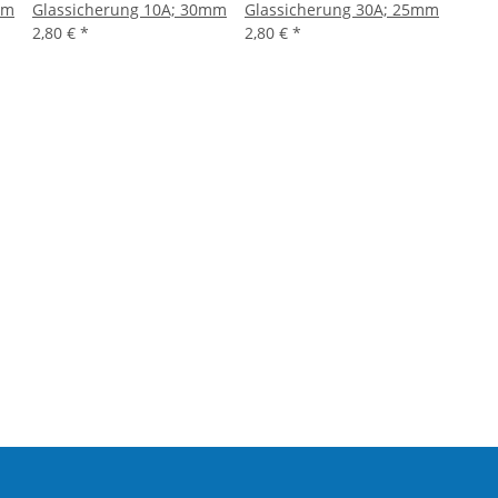
mm
Glassicherung 10A; 30mm
Glassicherung 30A; 25mm
2,80 €
*
2,80 €
*