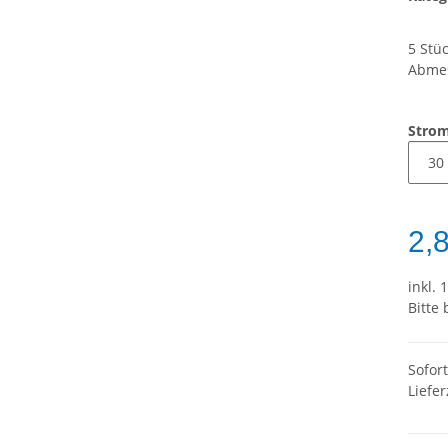
5 Stü
Abmes
Stro
2,
inkl. 
Bitte
Sofor
Liefer