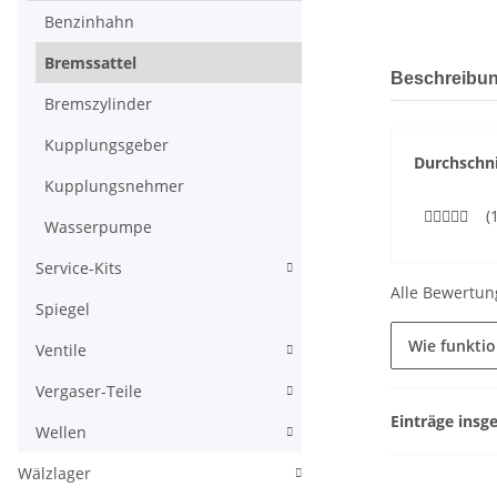
Benzinhahn
Bremssattel
weitere Regis
Beschreibu
Bremszylinder
Kupplungsgeber
Durchschni
Kupplungsnehmer
(
Wasserpumpe
Service-Kits
Alle Bewertun
Spiegel
Wie funkti
Ventile
Vergaser-Teile
Einträge insg
Wellen
Wälzlager