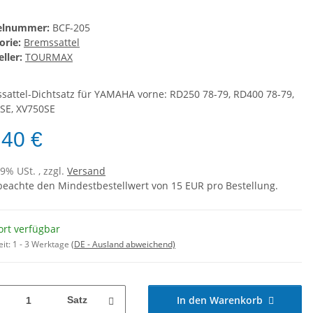
kelnummer:
BCF-205
orie:
Bremssattel
ller:
TOURMAX
sattel-Dichtsatz für YAMAHA vorne: RD250 78-79, RD400 78-79,
SE, XV750SE
,40 €
19% USt. , zzgl.
Versand
 beachte den Mindestbestellwert von 15 EUR pro Bestellung.
ort verfügbar
eit:
1 - 3 Werktage
(DE - Ausland abweichend)
In den Warenkorb
Satz