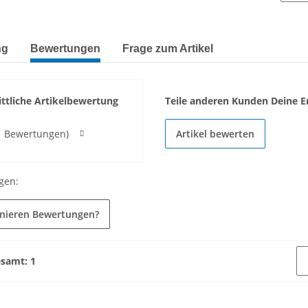
terkarten anzeigen
ng
Bewertungen
Frage zum Artikel
ttliche Artikelbewertung
Teile anderen Kunden Deine E
1 Bewertungen)
Artikel bewerten
gen:
onieren Bewertungen?
esamt: 1