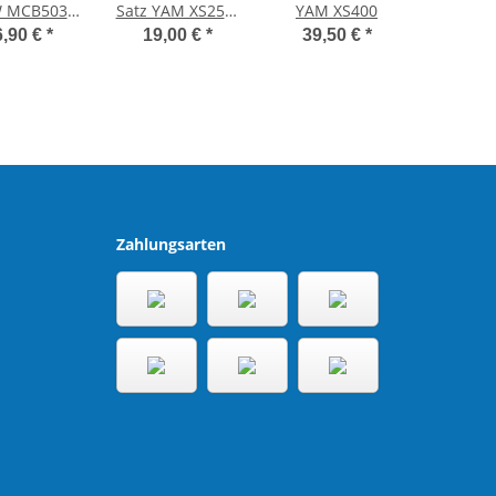
 MCB503
Satz YAM XS250-
YAM XS400
 SBS 528HF
400
6,90 €
*
19,00 €
*
39,50 €
*
Zahlungsarten