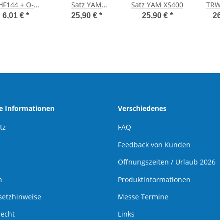
HF144 + O-
Satz YAM
Satz YAM XS400
TRW
nge, Yamaha
XS400SE
oder
6,01 €
*
25,90 €
*
25,90 €
*
2
he Informationen
Verschiedenes
tz
FAQ
Feedback von Kunden
Öffnungszeiten / Urlaub 2026
m
Produktinformationen
setzhinweise
Messe Termine
recht
Links