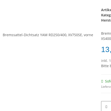
Arti
Kateg
Herste
Brems
XS400
13
inkl. 
Bitte
Sof
Lieferz